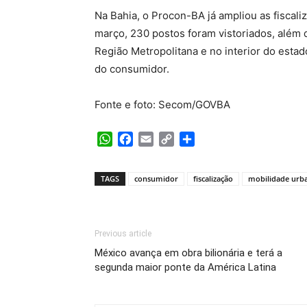
Na Bahia, o Procon-BA já ampliou as fiscal
março, 230 postos foram vistoriados, além d
Região Metropolitana e no interior do esta
do consumidor.
Fonte e foto: Secom/GOVBA
WhatsApp
Facebook
Email
Copy
Share
Link
TAGS
consumidor
fiscalização
mobilidade urb
Previous article
México avança em obra bilionária e terá a
segunda maior ponte da América Latina