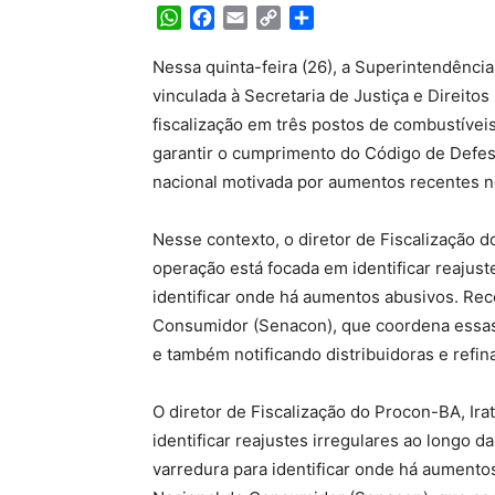
WhatsApp
Facebook
Email
Copy
Share
Link
Nessa quinta-feira (26), a Superintendênc
vinculada à Secretaria de Justiça e Direit
fiscalização em três postos de combustíveis
garantir o cumprimento do Código de Defes
nacional motivada por aumentos recentes no
Nesse contexto, o diretor de Fiscalização d
operação está focada em identificar reajus
identificar onde há aumentos abusivos. Re
Consumidor (Senacon), que coordena essas 
e também notificando distribuidoras e refinar
O diretor de Fiscalização do Procon-BA, Ira
identificar reajustes irregulares ao longo 
varredura para identificar onde há aument