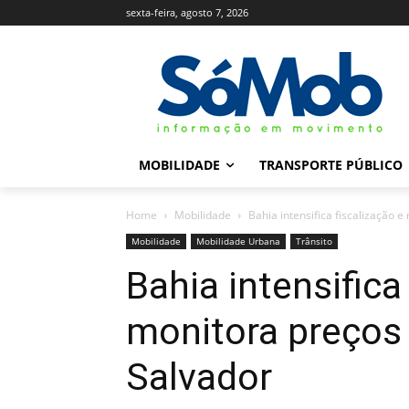
sexta-feira, agosto 7, 2026
MOBILIDADE
TRANSPORTE PÚBLICO
Home
Mobilidade
Bahia intensifica fiscalização 
Mobilidade
Mobilidade Urbana
Trânsito
Bahia intensifica
monitora preços
Salvador