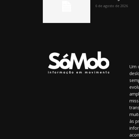
6 de agosto de 2026
Um o
desl
semp
evol
ampl
miss
tran
muit
às p
info
acon