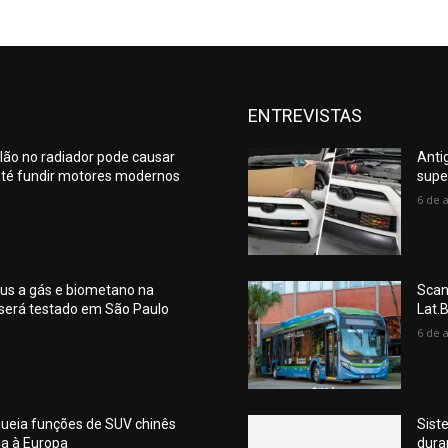
ENTREVISTAS
lão no radiador pode causar
Anti
té fundir motores modernos
supe
6 de 
us a gás e biometano na
Scan
 será testado em São Paulo
Lat.
6 de 
queia funções de SUV chinês
Sist
ia à Europa
dura