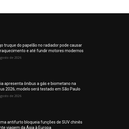
go truque do papelão no radiador pode causar
raquecimento e até fundir motores modernos
agosto de 2026
ia apresenta ônibus a gás e biometano na
Bus 2026; modelo será testado em São Paulo
agosto de 2026
ema antifurto bloqueia funções de SUV chinês
nte viagem da Ásia à Europa