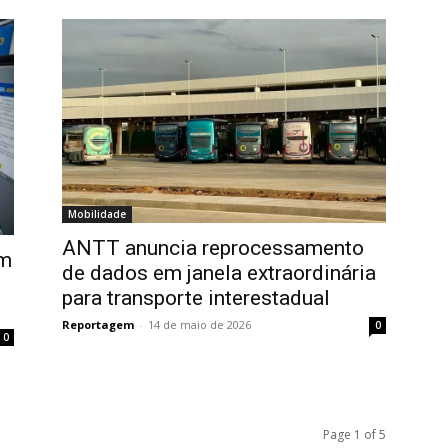
Mobilidade
ANTT anuncia reprocessamento
êm
de dados em janela extraordinária
para transporte interestadual
Reportagem
-
14 de maio de 2026
0
0
Page 1 of 5