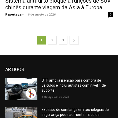
Sistema antifurto bloqueia funções de SUV
chinês durante viagem da Ásia à Europa
Reportagem
-
6 de agosto de 2026
0
1
2
3
ARTIGOS
STF amplia isenção para compra de
veículos e inclui autistas com nível 1 de
suporte
8 de agosto de 2026
Excesso de confiança em tecnologias de
segurança pode aumentar risco de