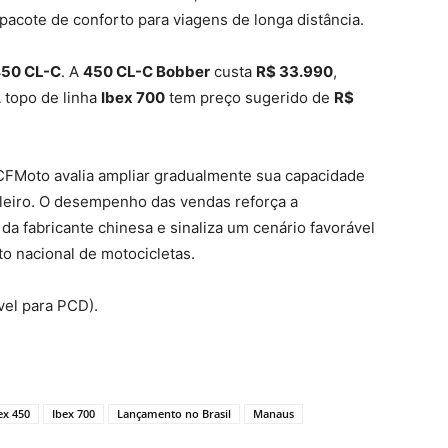
 pacote de conforto para viagens de longa distância.
50 CL-C
. A
450 CL-C Bobber
custa
R$ 33.990
,
A topo de linha
Ibex 700
tem preço sugerido de
R$
 CFMoto avalia ampliar gradualmente sua capacidade
leiro. O desempenho das vendas reforça a
a fabricante chinesa e sinaliza um cenário favorável
o nacional de motocicletas.
el para PCD).
ex 450
Ibex 700
Lançamento no Brasil
Manaus