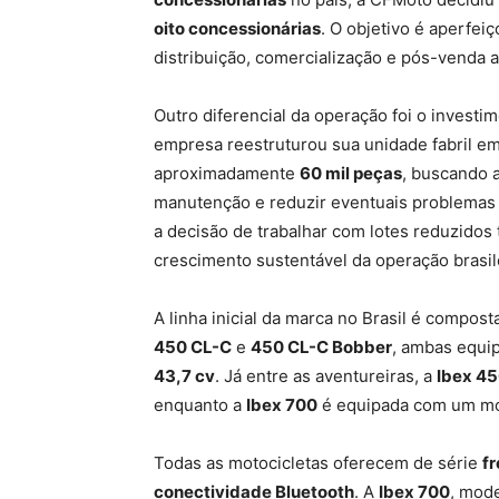
oito concessionárias
. O objetivo é aperfei
distribuição, comercialização e pós-venda a
Outro diferencial da operação foi o investi
empresa reestruturou sua unidade fabril e
aproximadamente
60 mil peças
, buscando 
manutenção e reduzir eventuais problemas
a decisão de trabalhar com lotes reduzidos 
crescimento sustentável da operação brasil
A linha inicial da marca no Brasil é compost
450 CL-C
e
450 CL-C Bobber
, ambas equi
43,7 cv
. Já entre as aventureiras, a
Ibex 4
enquanto a
Ibex 700
é equipada com um m
Todas as motocicletas oferecem de série
f
conectividade Bluetooth
. A
Ibex 700
, mode