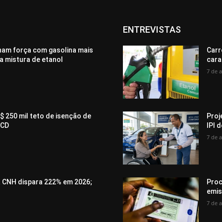
ENTREVISTAS
ham força com gasolina mais
Carr
a mistura de etanol
cara
7 de 
$ 250 mil teto de isenção de
Proj
PCD
IPI 
7 de 
a CNH dispara 222% em 2026;
Proc
emis
7 de 