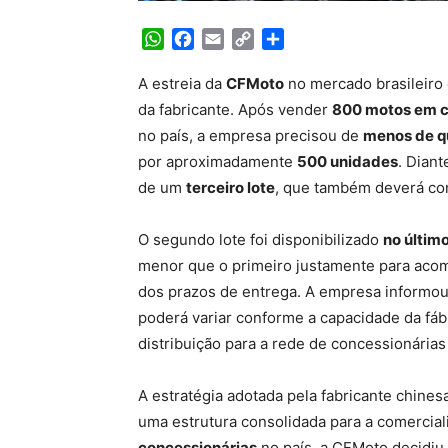
WhatsApp
Facebook
Email
Copy
Share
Link
A estreia da
CFMoto
no mercado brasileiro 
da fabricante. Após vender
800 motos em c
no país, a empresa precisou de
menos de q
por aproximadamente
500 unidades
. Dian
de um
terceiro lote
, que também deverá co
O segundo lote foi disponibilizado
no último
menor que o primeiro justamente para acom
dos prazos de entrega. A empresa informou
poderá variar conforme a capacidade da fáb
distribuição para a rede de concessionárias
A estratégia adotada pela fabricante chine
uma estrutura consolidada para a comercia
concessionárias
no país, a CFMoto decidiu 