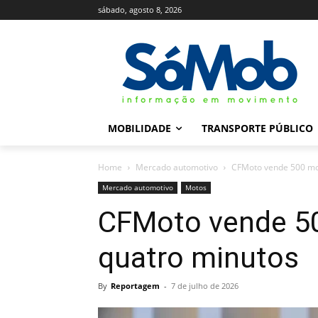
sábado, agosto 8, 2026
MOBILIDADE
TRANSPORTE PÚBLICO
Home
Mercado automotivo
CFMoto vende 500 mo
Mercado automotivo
Motos
CFMoto vende 5
quatro minutos
By
Reportagem
-
7 de julho de 2026