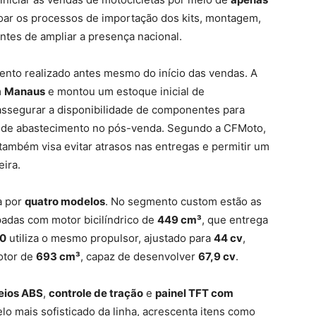
çoar os processos de importação dos kits, montagem,
ntes de ampliar a presença nacional.
mento realizado antes mesmo do início das vendas. A
m
Manaus
e montou um estoque inicial de
assegurar a disponibilidade de componentes para
 de abastecimento no pós-venda. Segundo a CFMoto,
também visa evitar atrasos nas entregas e permitir um
eira.
a por
quatro modelos
. No segmento custom estão as
padas com motor bicilíndrico de
449 cm³
, que entrega
50
utiliza o mesmo propulsor, ajustado para
44 cv
,
otor de
693 cm³
, capaz de desenvolver
67,9 cv
.
reios ABS
,
controle de tração
e
painel TFT com
lo mais sofisticado da linha, acrescenta itens como