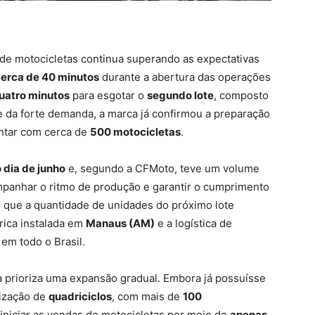
de motocicletas continua superando as expectativas
erca de 40 minutos
durante a abertura das operações
uatro minutos
para esgotar o
segundo lote
, composto
te da forte demanda, a marca já confirmou a preparação
ntar com cerca de
500 motocicletas
.
 dia de junho
e, segundo a CFMoto, teve um volume
panhar o ritmo de produção e garantir o cumprimento
 que a quantidade de unidades do próximo lote
rica instalada em
Manaus (AM)
e a logística de
 em todo o Brasil.
sa prioriza uma expansão gradual. Embora já possuísse
lização de
quadriciclos
, com mais de
100
iniciar as vendas de motocicletas por meio de
apenas