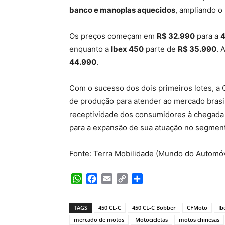
banco e manoplas aquecidos
, ampliando o
Os preços começam em
R$ 32.990
para a
4
enquanto a
Ibex 450
parte de
R$ 35.990
. 
44.990
.
Com o sucesso dos dois primeiros lotes, a
de produção para atender ao mercado brasi
receptividade dos consumidores à chegada d
para a expansão de sua atuação no segment
Fonte: Terra Mobilidade (Mundo do Automóv
WhatsApp
Facebook
Email
Copy
Share
Link
TAGS
450 CL-C
450 CL-C Bobber
CFMoto
Ib
mercado de motos
Motocicletas
motos chinesas