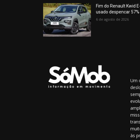
Fim do Renault Kwid E-
usado despencar 57%
6 de agosto de 2026
Um o
desl
semp
evol
ampl
miss
tran
muit
às p