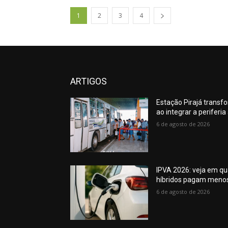
1
2
3
4
ARTIGOS
Estação Pirajá transf
ao integrar a periferi
6 de agosto de 2026
IPVA 2026: veja em qua
híbridos pagam meno
6 de agosto de 2026