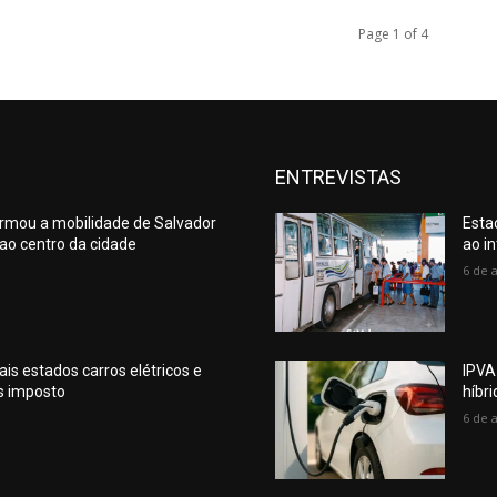
Page 1 of 4
ENTREVISTAS
ormou a mobilidade de Salvador
Esta
a ao centro da cidade
ao in
6 de 
is estados carros elétricos e
IPVA
s imposto
híbr
6 de 