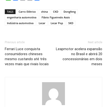
Link
TAGS
Carro Elétrico
china
CKD
Dongfeng
engenharia automotiva
Flávio Figueiredo Assis
Indústria automotiva
Lecar
Lecar Pop
SKD
Previous article
Next article
Ferrari Luce conquista
Leapmotor acelera expansão
consumidores chineses
no Brasil e abrirá 20
mesmo custando até três
concessionárias em dois
vezes mais que rivais locais
meses