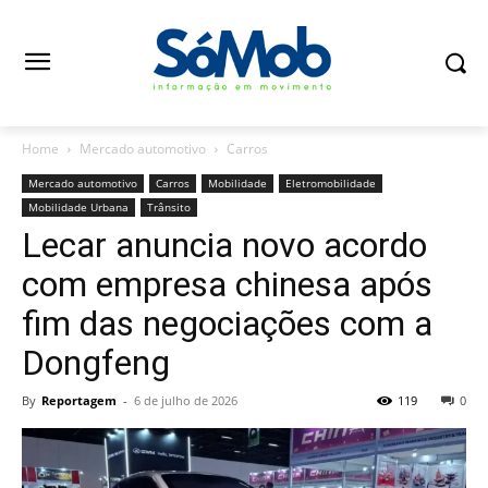
Home
Mercado automotivo
Carros
Mercado automotivo
Carros
Mobilidade
Eletromobilidade
Mobilidade Urbana
Trânsito
Lecar anuncia novo acordo
com empresa chinesa após
fim das negociações com a
Dongfeng
By
Reportagem
-
6 de julho de 2026
119
0