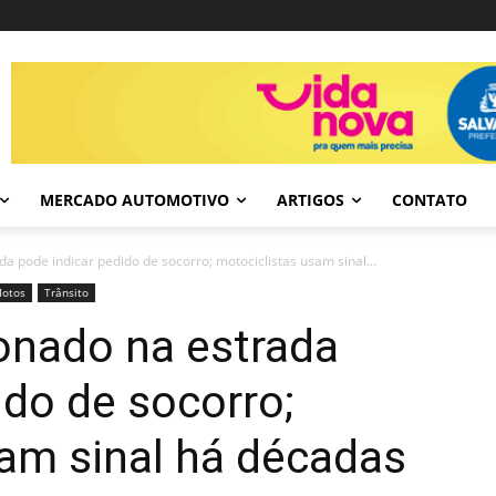
MERCADO AUTOMOTIVO
ARTIGOS
CONTATO
 pode indicar pedido de socorro; motociclistas usam sinal...
otos
Trânsito
nado na estrada
ido de socorro;
am sinal há décadas