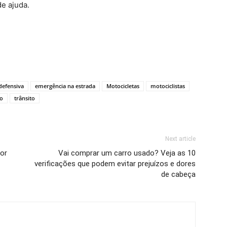
de ajuda.
defensiva
emergência na estrada
Motocicletas
motociclistas
ro
trânsito
Next article
por
Vai comprar um carro usado? Veja as 10
verificações que podem evitar prejuízos e dores
de cabeça