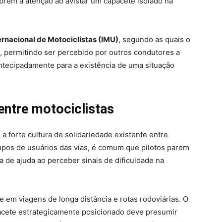
rem a atenção ao avistar um capacete isolado na
ernacional de Motociclistas (IMU)
, segundo as quais o
l, permitindo ser percebido por outros condutores a
antecipadamente para a existência de uma situação
 entre motociclistas
a forte cultura de solidariedade existente entre
upos de usuários das vias, é comum que pilotos parem
ta de ajuda ao perceber sinais de dificuldade na
 em viagens de longa distância e rotas rodoviárias. O
acete estrategicamente posicionado deve presumir