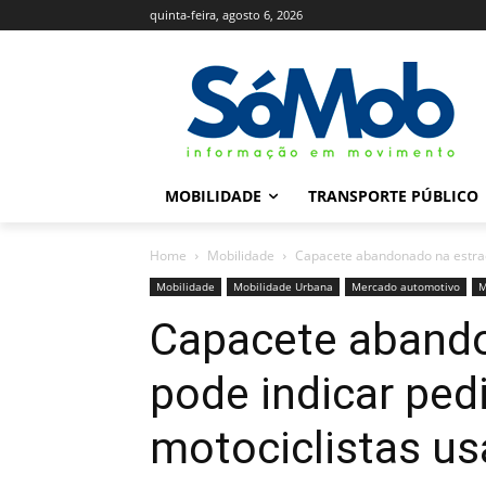
quinta-feira, agosto 6, 2026
MOBILIDADE
TRANSPORTE PÚBLICO
Home
Mobilidade
Capacete abandonado na estrada
Mobilidade
Mobilidade Urbana
Mercado automotivo
M
Capacete abando
pode indicar ped
motociclistas us