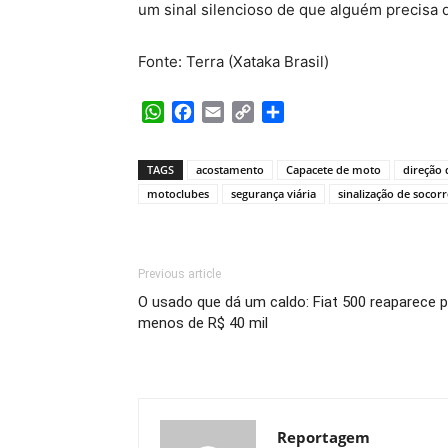
um sinal silencioso de que alguém precisa 
Fonte: Terra (Xataka Brasil)
WhatsApp
Facebook
Email
Copy
Share
Link
TAGS
acostamento
Capacete de moto
direção 
motoclubes
segurança viária
sinalização de socor
Previous article
O usado que dá um caldo: Fiat 500 reaparece 
menos de R$ 40 mil
Reportagem