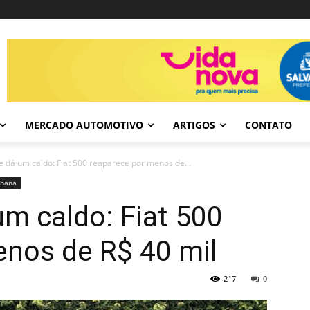
MERCADO AUTOMOTIVO
ARTIGOS
CONTATO
 dá um caldo: Fiat 500 reaparece por menos de...
rbana
m caldo: Fiat 500
enos de R$ 40 mil
217
0