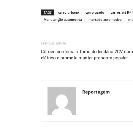
Link
TAGS
carro urbano
carro usado
carros até R$ 
Manutenção automotiva
mercado automotivo
mo
Previous article
Citroën confirma retorno do lendário 2CV co
elétrico e promete manter proposta popular
Reportagem