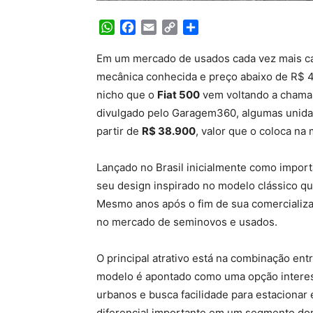
WhatsApp
Facebook
Email
Copy
Share
Link
Em um mercado de usados cada vez mais car
mecânica conhecida e preço abaixo de R$ 40
nicho que o
Fiat 500
vem voltando a chama
divulgado pelo Garagem360, algumas unida
partir de
R$ 38.900
, valor que o coloca na
Lançado no Brasil inicialmente como importa
seu design inspirado no modelo clássico que
Mesmo anos após o fim de sua comercializa
no mercado de seminovos e usados.
O principal atrativo está na combinação entr
modelo é apontado como uma opção interes
urbanos e busca facilidade para estacionar
diferencial importante em um segmento do