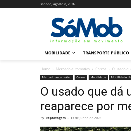
sábado, agosto 8, 2026
MOBILIDADE
TRANSPORTE PÚBLICO
Home
Mercado automotivo
Carros
O usado que
Mercado automotivo
Carros
Mobilidade
Mobilidade U
O usado que dá u
reaparece por m
By
Reportagem
-
13 de junho de 2026