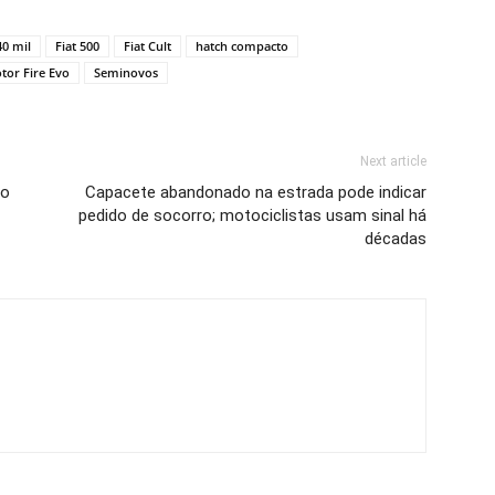
40 mil
Fiat 500
Fiat Cult
hatch compacto
tor Fire Evo
Seminovos
Next article
mo
Capacete abandonado na estrada pode indicar
pedido de socorro; motociclistas usam sinal há
décadas