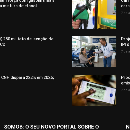
ham força com gasolina mais
Carr
a mistura de etanol
cara
7 de 
$ 250 mil teto de isenção de
Proj
PCD
IPI 
7 de 
a CNH dispara 222% em 2026;
Proc
emis
7 de 
SOMOB: O SEU NOVO PORTAL SOBRE O
N