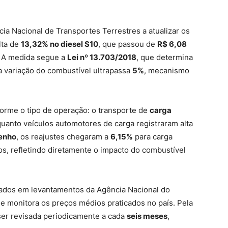
ia Nacional de Transportes Terrestres a atualizar os
alta de
13,32% no diesel S10
, que passou de
R$ 6,08
 A medida segue a
Lei nº 13.703/2018
, que determina
a variação do combustível ultrapassa
5%
, mecanismo
forme o tipo de operação: o transporte de
carga
quanto veículos automotores de carga registraram alta
enho
, os reajustes chegaram a
6,15%
para carga
os, refletindo diretamente o impacto do combustível
seados em levantamentos da Agência Nacional do
ue monitora os preços médios praticados no país. Pela
 ser revisada periodicamente a cada
seis meses
,