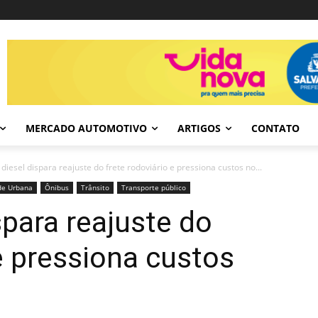
MERCADO AUTOMOTIVO
ARTIGOS
CONTATO
 diesel dispara reajuste do frete rodoviário e pressiona custos no...
de Urbana
Ônibus
Trânsito
Transporte público
spara reajuste do
 e pressiona custos