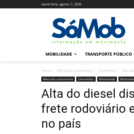
sexta-feira, agosto 7, 2026
MOBILIDADE
TRANSPORTE PÚBLICO
Home
Mercado automotivo
Caminhões
Alta do
Mercado automotivo
Caminhões
Mobilidade
Mobilida
Alta do diesel di
frete rodoviário
no país