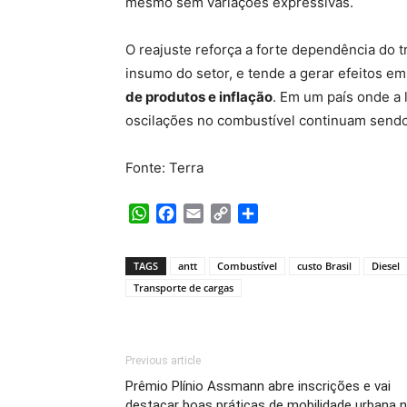
mesmo sem variações expressivas.
O reajuste reforça a forte dependência do t
insumo do setor, e tende a gerar efeitos e
de produtos e inflação
. Em um país onde a 
oscilações no combustível continuam sendo
Fonte: Terra
WhatsApp
Facebook
Email
Copy
Share
Link
TAGS
antt
Combustível
custo Brasil
Diesel
Transporte de cargas
Previous article
Prêmio Plínio Assmann abre inscrições e vai
destacar boas práticas de mobilidade urbana 