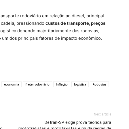
ransporte rodoviário em relação ao diesel, principal
m cadeia, pressionando
custos de transporte, preços
logística depende majoritariamente das rodovias,
 um dos principais fatores de impacto econômico.
economia
frete rodoviário
Inflação
logística
Rodovias
Next article
Detran-SP exige prova teórica para
no
motofretistas e mototaxistas e muda regras de