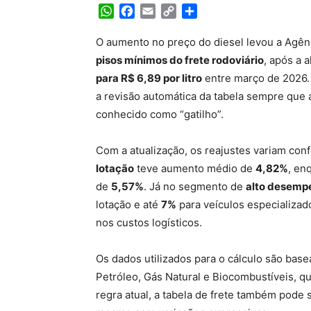
WhatsApp
Facebook
Email
Copy
Share
Link
O aumento no preço do diesel levou a Agênc
pisos mínimos do frete rodoviário
, após a 
para R$ 6,89 por litro
entre março de 2026.
a revisão automática da tabela sempre que 
conhecido como “gatilho”.
Com a atualização, os reajustes variam con
lotação
teve aumento médio de
4,82%
, en
de
5,57%
. Já no segmento de
alto desemp
lotação e até
7%
para veículos especializad
nos custos logísticos.
Os dados utilizados para o cálculo são ba
Petróleo, Gás Natural e Biocombustíveis, q
regra atual, a tabela de frete também pode