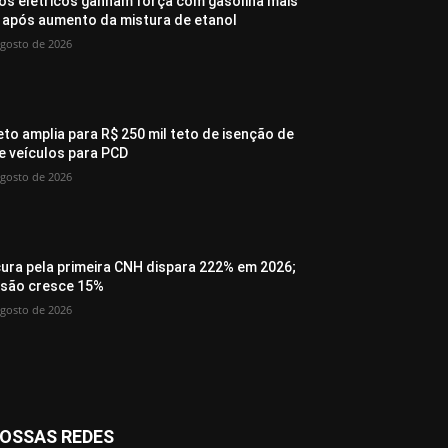
os elétricos ganham força com gasolina mais
 após aumento da mistura de etanol
agosto de 2026
eto amplia para R$ 250 mil teto de isenção de
de veículos para PCD
agosto de 2026
ura pela primeira CNH dispara 222% em 2026;
são cresce 15%
agosto de 2026
OSSAS REDES