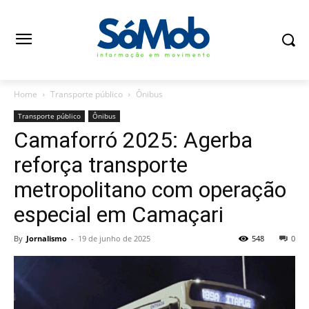
Home
Transporte público
Ônibus
Transporte público
Ônibus
Camaforró 2025: Agerba
reforça transporte
metropolitano com operação
especial em Camaçari
By
Jornalismo
-
19 de junho de 2025
548
0