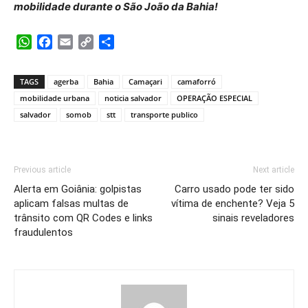
mobilidade durante o São João da Bahia!
WhatsApp
Facebook
Email
Copy
Share
Link
TAGS
agerba
Bahia
Camaçari
camaforró
mobilidade urbana
noticia salvador
OPERAÇÃO ESPECIAL
salvador
somob
stt
transporte publico
Previous article
Next article
Alerta em Goiânia: golpistas
Carro usado pode ter sido
aplicam falsas multas de
vítima de enchente? Veja 5
trânsito com QR Codes e links
sinais reveladores
fraudulentos