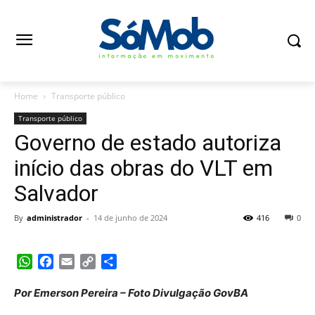
Home
Transporte público
Transporte público
Governo de estado autoriza
início das obras do VLT em
Salvador
By
administrador
-
14 de junho de 2024
416
0
WhatsApp
Facebook
Email
Copy
Share
Link
Por Emerson Pereira – Foto Divulgação GovBA