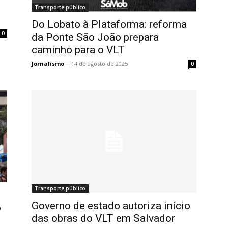
Transporte público
Do Lobato à Plataforma: reforma
0
da Ponte São João prepara
caminho para o VLT
Jornalismo
-
14 de agosto de 2025
0
Transporte público
Governo de estado autoriza início
o
das obras do VLT em Salvador