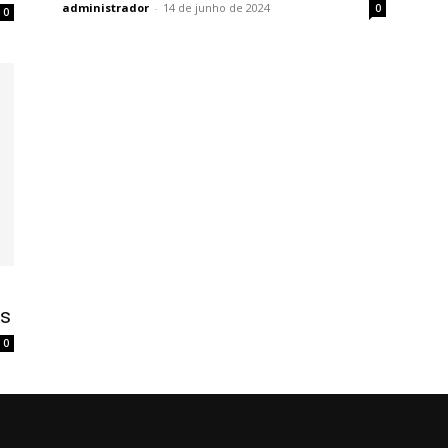
administrador
-
14 de junho de 2024
0
0
as
0