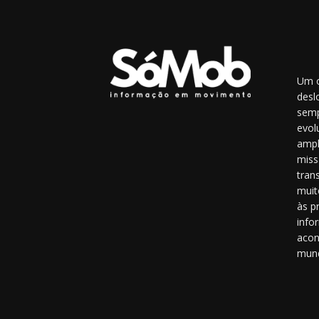
Um o
desl
semp
evol
ampl
miss
tran
muit
às p
info
acon
mun