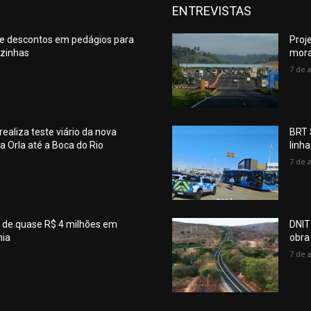
ENTREVISTAS
 e descontos em pedágios para
Proj
izinhas
mora
7 de 
ealiza teste viário da nova
BRT 
a Orla até a Boca do Rio
linh
7 de 
e de quase R$ 4 milhões em
DNIT
hia
obra
7 de 