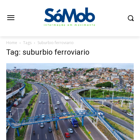
Home
Tags
Suburbio ferroviario
Tag: suburbio ferroviario