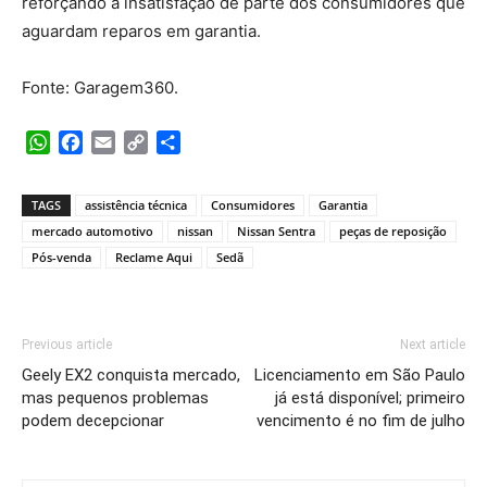
reforçando a insatisfação de parte dos consumidores que
aguardam reparos em garantia.
Fonte: Garagem360.
WhatsApp
Facebook
Email
Copy
Share
Link
TAGS
assistência técnica
Consumidores
Garantia
mercado automotivo
nissan
Nissan Sentra
peças de reposição
Pós-venda
Reclame Aqui
Sedã
Previous article
Next article
Geely EX2 conquista mercado,
Licenciamento em São Paulo
mas pequenos problemas
já está disponível; primeiro
podem decepcionar
vencimento é no fim de julho