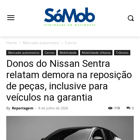
Home
Mercado automotivo
Carros
Mercado automotivo
Carros
Mobilidade
Mobilidade Urbana
Trânsito
Donos do Nissan Sentra
relatam demora na reposição
de peças, inclusive para
veículos na garantia
By
Reportagem
-
8 de julho de 2026
119
0