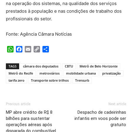
na operação dos sistemas, na qualidade dos serviços
prestados à população e nas condições de trabalho dos
profissionais do setor.
Fonte: Agência Câmara Notícias
WhatsApp
Facebook
Email
Copy
Share
Link
TAGS
câmara dos deputados
CBTU
Metrô de Belo Horizonte
Metrô do Recife
metroviários
mobilidade urbana
privatização
tarifa zero
Transporte sobre trilhos
Trensurb
Previous article
Next article
MP abre crédito de R$ 8
Despacho de cadeirinhas
bilhões para sustentar
infantis em voos pode ser
operações aéreas após
gratuito
disparada do combustível