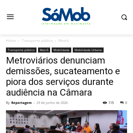
Home
Transporte público
Metrô
Transporte público
Metrô
Mobilidade
Mobilidade Urbana
Metroviários denunciam
demissões, sucateamento e
piora dos serviços durante
audiência na Câmara
By
Reportagem
-
29 de junho de 2026
115
0