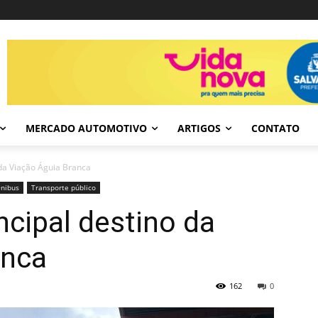
MERCADO AUTOMOTIVO
ARTIGOS
CONTATO
 da Viação Águia Branca
nibus
Transporte público
ncipal destino da
anca
162
0