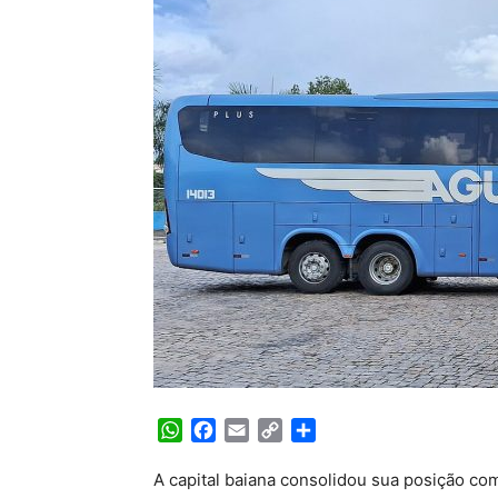
WhatsApp
Facebook
Email
Copy
Share
Link
A capital baiana consolidou sua posição co