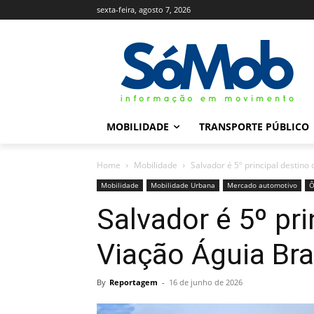
sexta-feira, agosto 7, 2026
MOBILIDADE
TRANSPORTE PÚBLICO
Home
Mobilidade
Salvador é 5º principal destino
Mobilidade
Mobilidade Urbana
Mercado automotivo
Ô
Salvador é 5º pri
Viação Águia Br
By
Reportagem
-
16 de junho de 2026