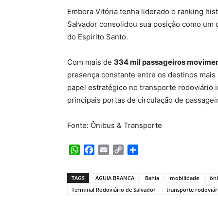
Embora Vitória tenha liderado o ranking hi
Salvador consolidou sua posição como um d
do Espírito Santo.
Com mais de
334 mil passageiros movime
presença constante entre os destinos mais 
papel estratégico no transporte rodoviário
principais portas de circulação de passagei
Fonte: Ônibus & Transporte
WhatsApp
Facebook
Email
Copy
Share
Link
TAGS
ÁGUIA BRANCA
Bahia
mobilidade
ôni
Terminal Rodoviário de Salvador
transporte rodoviár