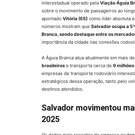
interestadual operado pela
Viação Águia B
sobre o movimento de passageiros ao longo 
apontado
Vitória (ES)
como líder absoluta
números mostram que
Salvador ocupa a 5ª 
Branca, sendo destaque entre os mercado
importância da cidade nas conexões rodoviá
A Águia Branca atua atualmente em mais d
brasileiros
e transporta cerca de
9 milhões
empresas de transporte rodoviário interes
estratégicos dessa operação, tanto pelo v
destinos atendidos.
Salvador movimentou mai
2025
Os dados mais recentes da empresa ajudam a