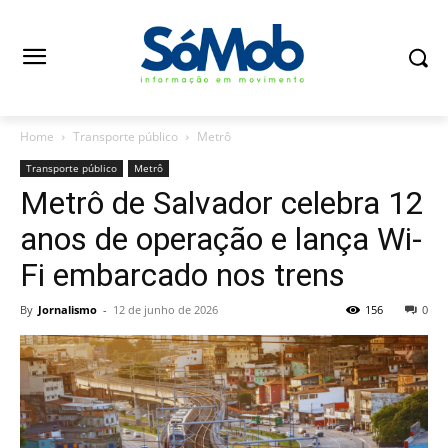
Home
Transporte público
Metrô
Transporte público
Metrô
Metrô de Salvador celebra 12
anos de operação e lança Wi-
Fi embarcado nos trens
By
Jornalismo
-
12 de junho de 2026
156
0