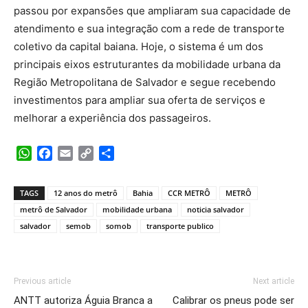
passou por expansões que ampliaram sua capacidade de
atendimento e sua integração com a rede de transporte
coletivo da capital baiana. Hoje, o sistema é um dos
principais eixos estruturantes da mobilidade urbana da
Região Metropolitana de Salvador e segue recebendo
investimentos para ampliar sua oferta de serviços e
melhorar a experiência dos passageiros.
WhatsApp
Facebook
Email
Copy
Share
Link
TAGS
12 anos do metrô
Bahia
CCR METRÔ
METRÔ
metrô de Salvador
mobilidade urbana
noticia salvador
salvador
semob
somob
transporte publico
Previous article
Next article
ANTT autoriza Águia Branca a
Calibrar os pneus pode ser