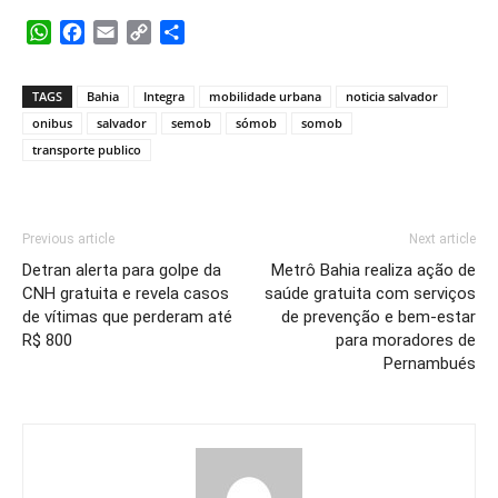
WhatsApp
Facebook
Email
Copy
Share
Link
TAGS
Bahia
Integra
mobilidade urbana
noticia salvador
onibus
salvador
semob
sómob
somob
transporte publico
Previous article
Next article
Detran alerta para golpe da
Metrô Bahia realiza ação de
CNH gratuita e revela casos
saúde gratuita com serviços
de vítimas que perderam até
de prevenção e bem-estar
R$ 800
para moradores de
Pernambués