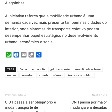
Alagoinhas.
A iniciativa reforça que a mobilidade urbana é uma
demanda cada vez mais presente também nas cidades do
interior, onde sistemas de transporte coletivo podem
desempenhar papel estratégico no desenvolvimento
urbano, econômico e social.
WhatsApp
Facebook
Email
Copy
Share
Link
TAGS
Bahia
eunapolis
gdc transporte
mobilidade urbana
onibus
salvador
somob
sómob
transporte publico
Previous article
Next article
CIOT passa a ser obrigatório e
CNH passa por maior
muda transporte de
mudança em décadas