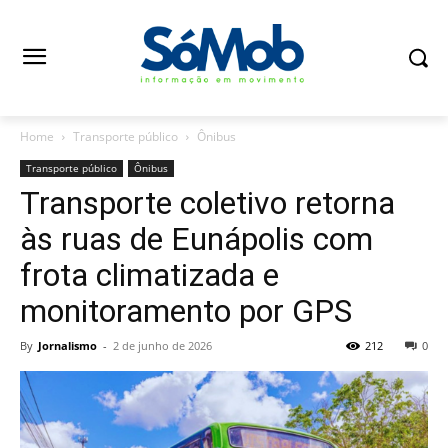
Home
Transporte público
Ônibus
Transporte público
Ônibus
Transporte coletivo retorna
às ruas de Eunápolis com
frota climatizada e
monitoramento por GPS
By
Jornalismo
-
2 de junho de 2026
212
0