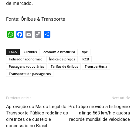
de mercado.
Fonte: Ônibus & Transporte
WhatsApp
Facebook
Email
Copy
Share
Link
TAGS
ClickBus
economia brasileira
fipe
Indicador econômico
Índice de preços
IRCB
Passagens rodoviárias
Tarifas de ônibus
Transparência
Transporte de passageiros
Previous article
Next article
Aprovação do Marco Legal do
Protótipo movido a hidrogênio
Transporte Público redefine as
atinge 563 km/h e quebra
diretrizes de custeio e
recorde mundial de velocidade
concessão no Brasil