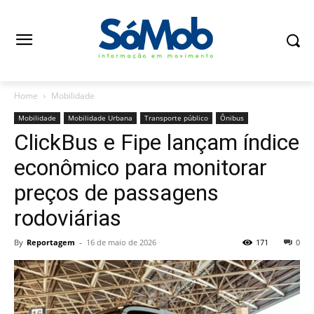
Home
Mobilidade
Mobilidade
Mobilidade Urbana
Transporte público
Ônibus
ClickBus e Fipe lançam índice
econômico para monitorar
preços de passagens
rodoviárias
By
Reportagem
-
16 de maio de 2026
171
0