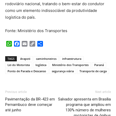
rodoviário nacional, tratando o bem-estar do condutor
como um elemento indissociável da produtividade
logística do país.
Fonte: Ministério dos Transportes
WhatsApp
Facebook
Email
Copy
Share
Link
TAGS
Arapoti
caminhoneiros
infraestrutura
Lei do Motorista
logística
Ministério dos Transportes
Paraná
Ponto de Parada e Descanso
segurança viária
Transporte de carga
Previous article
Next article
Pavimentação da BR-423 em
Salvador apresenta em Brasília
Pernambuco deve começar
programa que ampliou em
até junho
130% número de mulheres
motoristas de ônibus