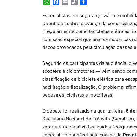
WhatsApp
Facebook
Email
Copy
Share
Link
Especialistas em segurança viária e mobili
Deputados sobre o avanço da comercializaç
irregularmente como bicicletas elétricas no
comissão especial que analisa mudanças no 
riscos provocados pela circulação desses e
Segundo os participantes da audiência, div
scooters e ciclomotores — vêm sendo comer
classificação de bicicleta elétrica para es
habilitação e fiscalização. O problema, afir
pedestres, ciclistas e motoristas.
O debate foi realizado na quarta-feira,
6 de
Secretaria Nacional de Trânsito (Senatran),
setor elétrico e ativistas ligados à seguran
especial responsável pela análise do
Projet