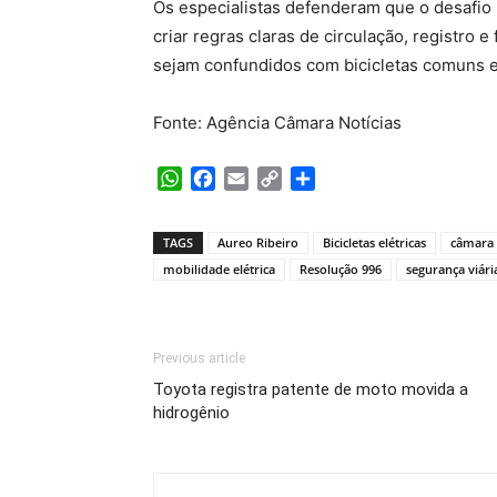
Os especialistas defenderam que o desafio 
criar regras claras de circulação, registro e
sejam confundidos com bicicletas comuns e
Fonte: Agência Câmara Notícias
WhatsApp
Facebook
Email
Copy
Share
Link
TAGS
Aureo Ribeiro
Bicicletas elétricas
câmara 
mobilidade elétrica
Resolução 996
segurança viári
Previous article
Toyota registra patente de moto movida a
hidrogênio