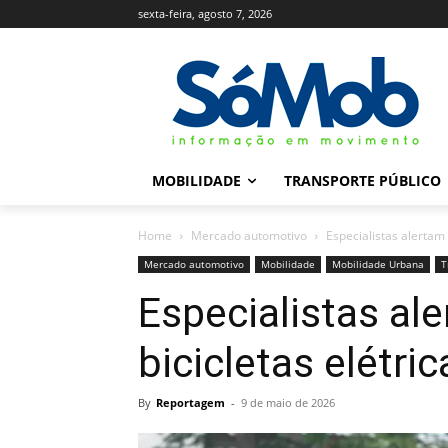
sexta-feira, agosto 7, 2026
MOBILIDADE
TRANSPORTE PÚBLICO
Home
Mercado automotivo
Especialistas alertam 
Mercado automotivo
Mobilidade
Mobilidade Urbana
T
Especialistas ale
bicicletas elétric
By
Reportagem
-
9 de maio de 2026