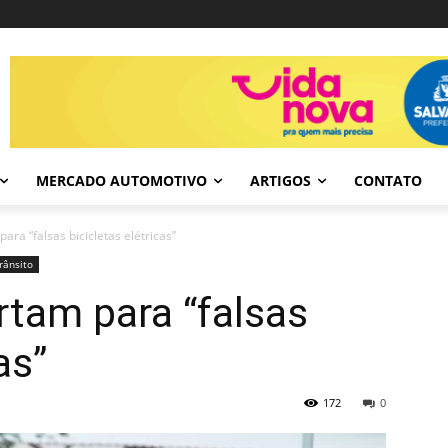
MERCADO AUTOMOTIVO
ARTIGOS
CONTATO
para “falsas bicicletas elétricas”
rânsito
rtam para “falsas
as”
172
0