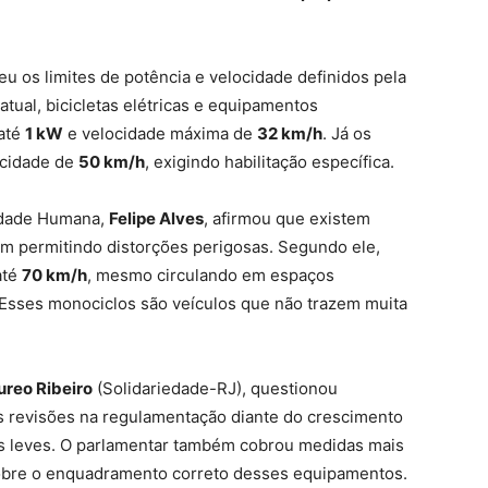
u os limites de potência e velocidade definidos pela
atual, bicicletas elétricas e equipamentos
 até
1 kW
e velocidade máxima de
32 km/h
. Já os
cidade de
50 km/h
, exigindo habilitação específica.
lidade Humana,
Felipe Alves
, afirmou que existem
m permitindo distorções perigosas. Segundo ele,
até
70 km/h
, mesmo circulando em espaços
“Esses monociclos são veículos que não trazem muita
ureo Ribeiro
(Solidariedade-RJ), questionou
s revisões na regulamentação diante do crescimento
os leves. O parlamentar também cobrou medidas mais
 sobre o enquadramento correto desses equipamentos.