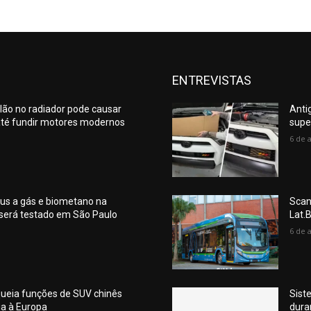
ENTREVISTAS
lão no radiador pode causar
Anti
té fundir motores modernos
supe
6 de 
us a gás e biometano na
Scan
 será testado em São Paulo
Lat.
6 de 
queia funções de SUV chinês
Sist
ia à Europa
dura