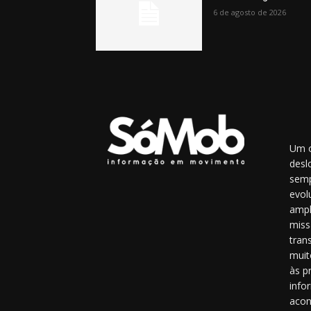
6 de agosto de 2026
Um o
desl
semp
evol
ampl
miss
tran
muit
às p
info
acon