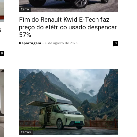
Carro
Fim do Renault Kwid E-Tech faz
preço do elétrico usado despencar
s
57%
Reportagem
-
6 de agosto de 2026
0
0
Carros