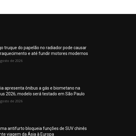
go truque do papelão no radiador pode causar
raquecimento e até fundir motores modernos
agosto de 2026
ia apresenta ônibus a gás e biometano na
Bus 2026; modelo será testado em São Paulo
agosto de 2026
ema antifurto bloqueia funções de SUV chinês
nte viagem da Ásia à Europa