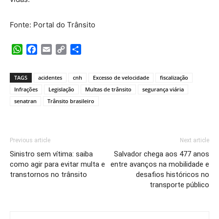
Fonte: Portal do Trânsito
WhatsApp
Facebook
Email
Copy
Share
Link
TAGS
acidentes
cnh
Excesso de velocidade
fiscalização
Infrações
Legislação
Multas de trânsito
segurança viária
senatran
Trânsito brasileiro
Previous article
Next article
Sinistro sem vítima: saiba
Salvador chega aos 477 anos
como agir para evitar multa e
entre avanços na mobilidade e
transtornos no trânsito
desafios históricos no
transporte público