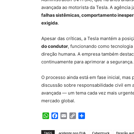
avançada ao motorista da Tesla. A agência já
falhas sistêmicas, comportamento inesper
exigida
.
Apesar das críticas, a Tesla mantém a posi
do condutor
, funcionando como tecnologia 
direção humana. A empresa também destaca 
continuamente para aprimorar a segurança.
O processo ainda está em fase inicial, mas
discussão sobre responsabilidade civil em
avançada — um tema cada vez mais urgente 
mercado global.
WhatsApp
Facebook
Email
Copy
Share
Link
TAGS
acidente nos EUA
Cybertruck
Direção a