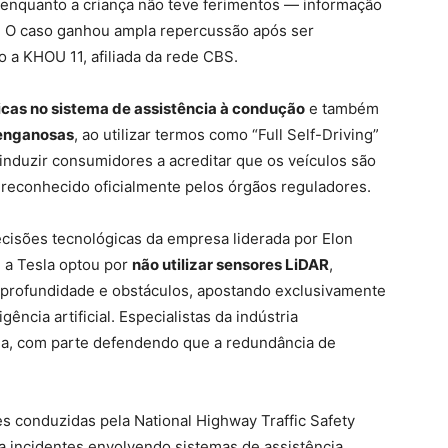
 enquanto a criança não teve ferimentos — informação
s. O caso ganhou ampla repercussão após ser
o a KHOU 11, afiliada da rede CBS.
icas no sistema de assistência à condução
e também
 enganosas
, ao utilizar termos como “Full Self-Driving”
 induzir consumidores a acreditar que os veículos são
reconhecido oficialmente pelos órgãos reguladores.
cisões tecnológicas da empresa liderada por Elon
 a Tesla optou por
não utilizar sensores LiDAR
,
e profundidade e obstáculos, apostando exclusivamente
ncia artificial. Especialistas da indústria
ha, com parte defendendo que a redundância de
s conduzidas pela National Highway Traffic Safety
a incidentes envolvendo sistemas de assistência