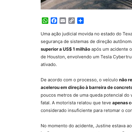
WhatsApp
Facebook
Email
Copy
Share
Link
Uma ação judicial movida no estado do Texa
segurança de sistemas de direção autônoma
superior a US$ 1 milhão
após um acidente o
de Houston, envolvendo um Tesla Cybertr
ativado.
De acordo com o processo, o veículo
não r
acelerou em direção à barreira de concret
poucos metros de uma queda potencial do v
fatal. A motorista relatou que teve
apenas c
considerado insuficiente para retomar o cont
No momento do acidente, Justine estava ac