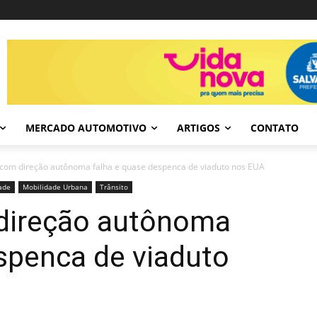
MERCADO AUTOMOTIVO
ARTIGOS
CONTATO
 com direção autônoma falha e quase despenca de viaduto nos EUA
ade
Mobilidade Urbana
Trânsito
direção autônoma
spenca de viaduto