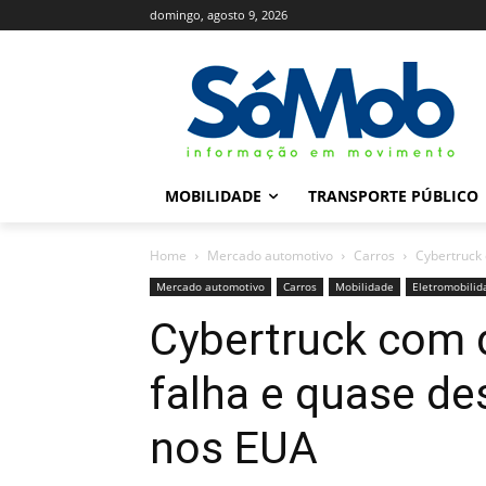
domingo, agosto 9, 2026
MOBILIDADE
TRANSPORTE PÚBLICO
Home
Mercado automotivo
Carros
Cybertruck
Mercado automotivo
Carros
Mobilidade
Eletromobilid
Cybertruck com 
falha e quase de
nos EUA