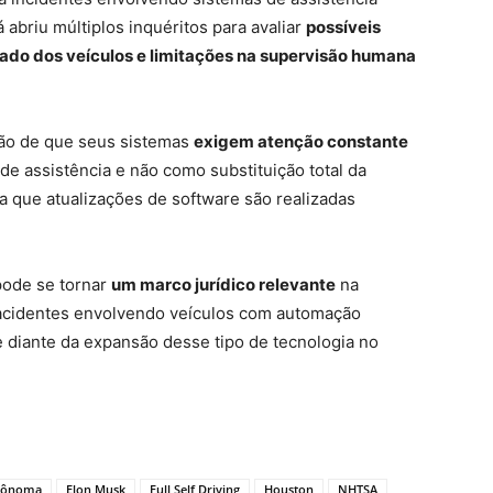
 abriu múltiplos inquéritos para avaliar
possíveis
ado dos veículos e limitações na supervisão humana
ção de que seus sistemas
exigem atenção constante
de assistência e não como substituição total da
que atualizações de software são realizadas
 pode se tornar
um marco jurídico relevante
na
 acidentes envolvendo veículos com automação
diante da expansão desse tipo de tecnologia no
utônoma
Elon Musk
Full Self Driving
Houston
NHTSA