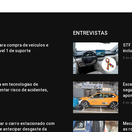
ENTREVISTAS
ara compra de veículos e
STF 
ível 1 de suporte
incl
8 de 
a em tecnologias de
Exce
tar risco de acidentes,
segu
apon
8 de 
xar o carro estacionado com
Mecâ
e antecipar desgaste da
as r