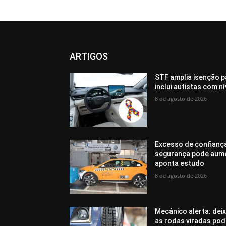
ARTIGOS
STF amplia isenção p
inclui autistas com n
8 de agosto de 2026
Excesso de confianç
segurança pode aumen
aponta estudo
8 de agosto de 2026
Mecânico alerta: dei
as rodas viradas pod