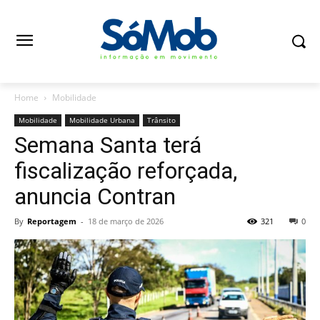
Home
Mobilidade
Mobilidade
Mobilidade Urbana
Trânsito
Semana Santa terá
fiscalização reforçada,
anuncia Contran
By
Reportagem
-
18 de março de 2026
321
0