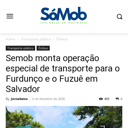
Home
Transporte público
Ônibus
Transporte público
Ônibus
Semob monta operação
especial de transporte para o
Furdunço e o Fuzuê em
Salvador
By
Jornalismo
-
6 de fevereiro de 2026
405
0