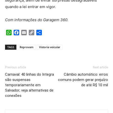
segurança, além de evitar surpresas desagradáveis
quando a lei entrar em vigor.
Com informações do Garagem 360.
WhatsApp
Facebook
Email
Copy
Share
Link
TAGS
Reprovam
Vistoria veicular
Previous article
Next article
Carnaval: 40 linhas do Integra
Câmbio automático: erros
são suspensas
comuns podem gerar prejuízo
temporariamente em
de até R$ 10 mil
Salvador; veja alternativas de
conexões