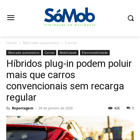
Home
Mercado automotivo
Carros
Mercado automotivo
Carros
Mobilidade
Eletromobilidade
Híbridos plug-in podem poluir
mais que carros
convencionais sem recarga
regular
By
Reportagem
-
24 de janeiro de 2026
426
0