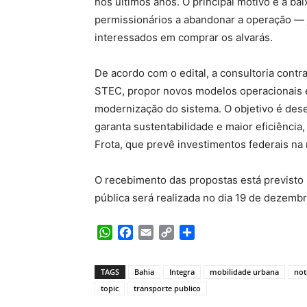
nos últimos anos. O principal motivo é a ba
permissionários a abandonar a operação —
interessados em comprar os alvarás.
De acordo com o edital, a consultoria contr
STEC, propor novos modelos operacionais e
modernização do sistema. O objetivo é dese
garanta sustentabilidade e maior eficiênc
Frota, que prevê investimentos federais na
O recebimento das propostas está previsto
pública será realizada no dia 19 de dezembr
WhatsApp
Facebook
Email
Copy
Share
Link
TAGS
Bahia
Integra
mobilidade urbana
not
topic
transporte publico