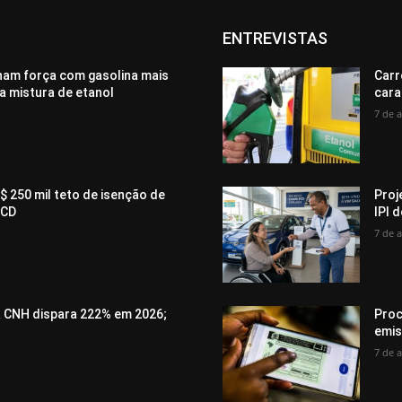
ENTREVISTAS
ham força com gasolina mais
Carr
a mistura de etanol
cara
7 de 
$ 250 mil teto de isenção de
Proj
PCD
IPI 
7 de 
a CNH dispara 222% em 2026;
Proc
emis
7 de 