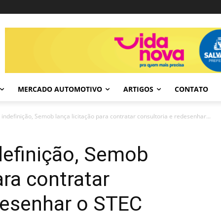
MERCADO AUTOMOTIVO
ARTIGOS
CONTATO
indefinição, Semob lança licitação para contratar consultoria e redesenhar...
definição, Semob
ara contratar
desenhar o STEC