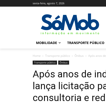
sexta-feira, agosto 7, 2026
MOBILIDADE
TRANSPORTE PÚBLICO
Home
Transporte público
Ônibus
Após anos de 
Transporte público
Ônibus
Após anos de in
lança licitação p
consultoria e re