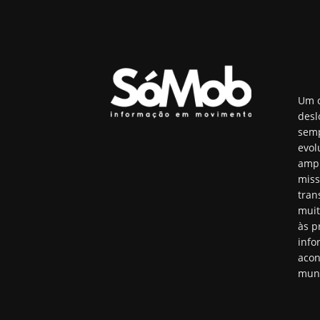
Um o
desl
semp
evol
ampl
miss
tran
muit
às p
info
acon
mun