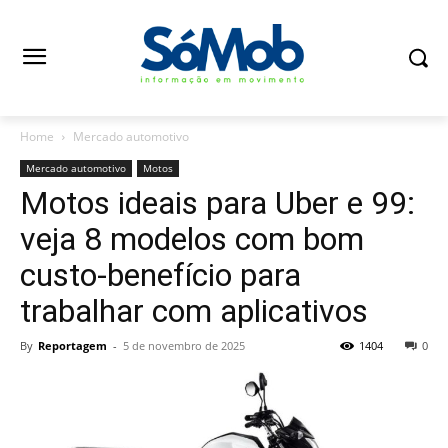
Home
Mercado automotivo
Mercado automotivo
Motos
Motos ideais para Uber e 99:
veja 8 modelos com bom
custo-benefício para
trabalhar com aplicativos
By
Reportagem
-
5 de novembro de 2025
1404
0