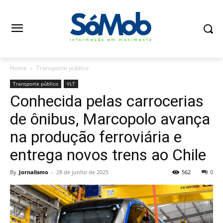
Home
Transporte público
Transporte público
VLT
Conhecida pelas carrocerias
de ônibus, Marcopolo avança
na produção ferroviária e
entrega novos trens ao Chile
By
Jornalismo
-
28 de junho de 2025
562
0