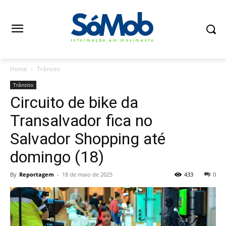
Home
Trânsito
Trânsito
Circuito de bike da
Transalvador fica no
Salvador Shopping até
domingo (18)
By
Reportagem
-
18 de maio de 2025
433
0