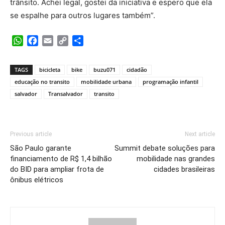
trânsito. Achei legal, gostei da iniciativa e espero que ela
se espalhe para outros lugares também”.
WhatsApp
Facebook
Email
Copy
Share
Link
TAGS
bicicleta
bike
buzu071
cidadão
educação no transito
mobilidade urbana
programação infantil
salvador
Transalvador
transito
Previous article
Next article
São Paulo garante
Summit debate soluções para
financiamento de R$ 1,4 bilhão
mobilidade nas grandes
do BID para ampliar frota de
cidades brasileiras
ônibus elétricos