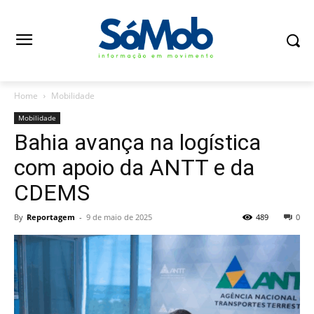
Home
Mobilidade
Mobilidade
Bahia avança na logística
com apoio da ANTT e da
CDEMS
By
Reportagem
-
9 de maio de 2025
489
0