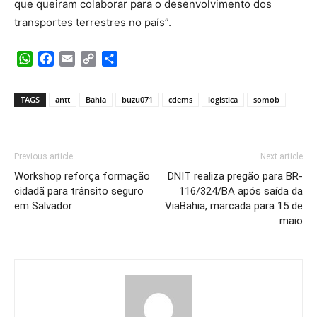
que queiram colaborar para o desenvolvimento dos
transportes terrestres no país”.
WhatsApp
Facebook
Email
Copy
Share
Link
TAGS
antt
Bahia
buzu071
cdems
logistica
somob
Previous article
Next article
Workshop reforça formação
DNIT realiza pregão para BR-
cidadã para trânsito seguro
116/324/BA após saída da
em Salvador
ViaBahia, marcada para 15 de
maio