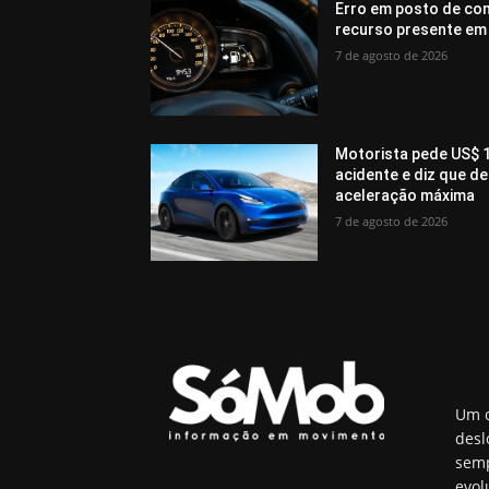
Erro em posto de com
recurso presente em
7 de agosto de 2026
Motorista pede US$ 1
acidente e diz que 
aceleração máxima
7 de agosto de 2026
Um o
desl
semp
evol