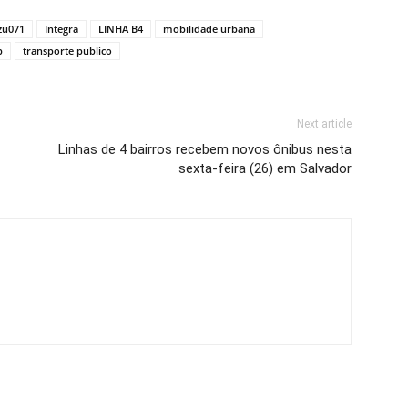
zu071
Integra
LINHA B4
mobilidade urbana
b
transporte publico
Next article
Linhas de 4 bairros recebem novos ônibus nesta
sexta-feira (26) em Salvador