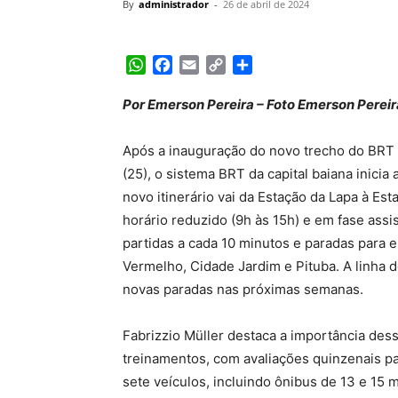
By
administrador
-
26 de abril de 2024
WhatsApp
Facebook
Email
Copy
Share
Link
Por Emerson Pereira – Foto Emerson Pereir
Após a inauguração do novo trecho do BRT d
(25), o sistema BRT da capital baiana inicia 
novo itinerário vai da Estação da Lapa à Est
horário reduzido (9h às 15h) e em fase assis
partidas a cada 10 minutos e paradas para
Vermelho, Cidade Jardim e Pituba. A linha 
novas paradas nas próximas semanas.
Fabrizzio Müller destaca a importância dessa
treinamentos, com avaliações quinzenais p
sete veículos, incluindo ônibus de 13 e 15 