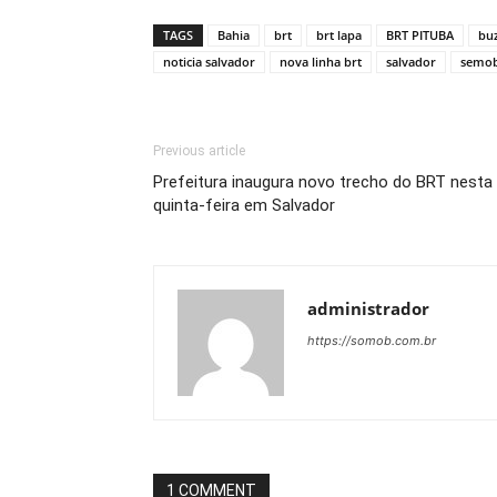
TAGS
Bahia
brt
brt lapa
BRT PITUBA
bu
noticia salvador
nova linha brt
salvador
semo
Previous article
Prefeitura inaugura novo trecho do BRT nesta
quinta-feira em Salvador
administrador
https://somob.com.br
1 COMMENT