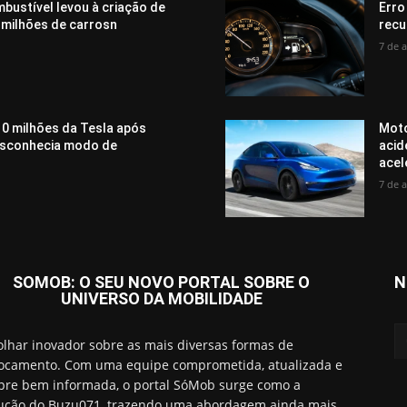
bustível levou à criação de
Erro
 milhões de carrosn
recu
7 de 
0 milhões da Tesla após
Moto
desconhecia modo de
acid
acel
7 de 
SOMOB: O SEU NOVO PORTAL SOBRE O
N
UNIVERSO DA MOBILIDADE
lhar inovador sobre as mais diversas formas de
ocamento. Com uma equipe comprometida, atualizada e
re bem informada, o portal SóMob surge como a
ução do Buzu071, trazendo uma abordagem ainda mais