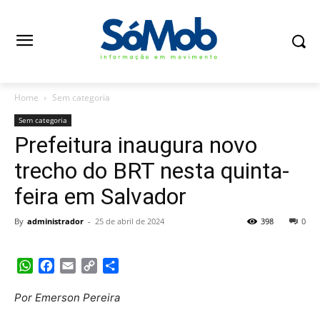
Home
Sem categoria
Sem categoria
Prefeitura inaugura novo
trecho do BRT nesta quinta-
feira em Salvador
By
administrador
-
25 de abril de 2024
398
0
WhatsApp
Facebook
Email
Copy
Share
Link
Por Emerson Pereira