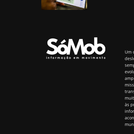
Um o
desl
semp
evol
ampl
miss
tran
muit
às p
info
acon
mun