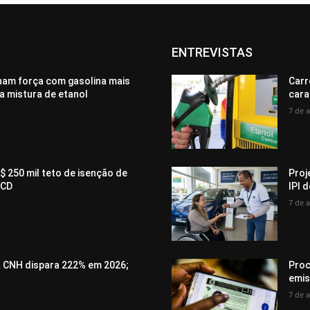
ENTREVISTAS
ham força com gasolina mais
Carr
a mistura de etanol
cara
7 de 
$ 250 mil teto de isenção de
Proj
PCD
IPI 
7 de 
a CNH dispara 222% em 2026;
Proc
emis
7 de 