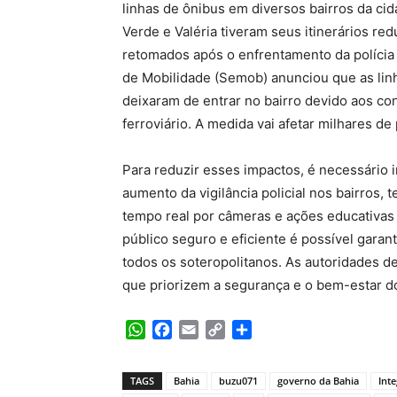
linhas de ônibus em diversos bairros da ci
Verde e Valéria tiveram seus itinerários re
retomados após o enfrentamento da polícia mi
de Mobilidade (Semob) anunciou que as li
deixaram de entrar no bairro devido aos c
ferroviário. A medida vai afetar milhares d
Para reduzir esses impactos, é necessário 
aumento da vigilância policial nos bairros,
tempo real por câmeras e ações educativa
público seguro e eficiente é possível garan
todos os soteropolitanos. As autoridades d
que priorizem a segurança e o bem-estar d
WhatsApp
Facebook
Email
Copy
Share
Link
TAGS
Bahia
buzu071
governo da Bahia
Int