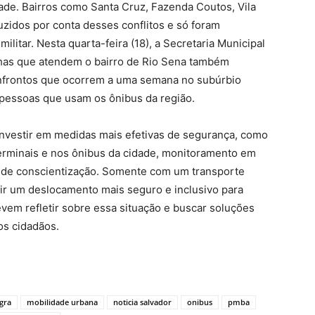
dade. Bairros como Santa Cruz, Fazenda Coutos, Vila
duzidos por conta desses conflitos e só foram
litar. Nesta quarta-feira (18), a Secretaria Municipal
nhas que atendem o bairro de Rio Sena também
onfrontos que ocorrem a uma semana no subúrbio
e pessoas que usam os ônibus da região.
investir em medidas mais efetivas de segurança, como
 terminais e nos ônibus da cidade, monitoramento em
s de conscientização. Somente com um transporte
tir um deslocamento mais seguro e inclusivo para
evem refletir sobre essa situação e buscar soluções
os cidadãos.
egra
mobilidade urbana
noticia salvador
onibus
pmba