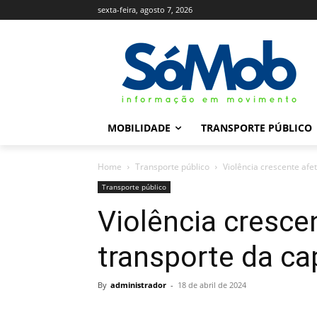
sexta-feira, agosto 7, 2026
MOBILIDADE
TRANSPORTE PÚBLICO
Home
Transporte público
Violência crescente afe
Transporte público
Violência cresce
transporte da ca
By
administrador
-
18 de abril de 2024