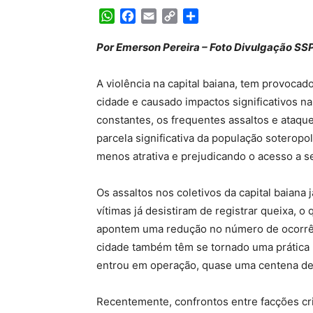
WhatsApp
Facebook
Email
Copy
Share
Link
Por Emerson Pereira – Foto Divulgação SS
A violência na capital baiana, tem provocad
cidade e causado impactos significativos n
constantes, os frequentes assaltos e ataq
parcela significativa da população soteropo
menos atrativa e prejudicando o acesso a s
Os assaltos nos coletivos da capital baiana
vítimas já desistiram de registrar queixa, 
apontem uma redução no número de ocorrên
cidade também têm se tornado uma prática 
entrou em operação, quase uma centena de 
Recentemente, confrontos entre facções cr