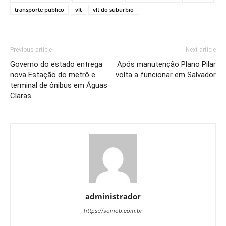
transporte publico
vlt
vlt do suburbio
Previous article
Next article
Governo do estado entrega
Após manutenção Plano Pilar
nova Estação do metrô e
volta a funcionar em Salvador
terminal de ônibus em Águas
Claras
administrador
https://somob.com.br