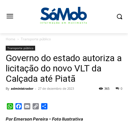
Home
Transporte público
Transporte público
Governo do estado autoriza a
licitação do novo VLT da
Calçada até Piatã
By
administrador
-
27 de dezembro de 2023
365
0
WhatsApp
Facebook
Email
Copy
Share
Link
Por Emerson Pereira – Foto Ilustrativa