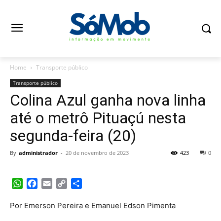
Home
Transporte público
Transporte público
Colina Azul ganha nova linha
até o metrô Pituaçú nesta
segunda-feira (20)
By
administrador
-
20 de novembro de 2023
423
0
WhatsApp
Facebook
Email
Copy
Share
Link
Por Emerson Pereira e Emanuel Edson Pimenta