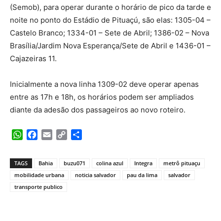
(Semob), para operar durante o horário de pico da tarde e
noite no ponto do Estádio de Pituaçú, são elas: 1305-04 –
Castelo Branco; 1334-01 – Sete de Abril; 1386-02 – Nova
Brasília/Jardim Nova Esperança/Sete de Abril e 1436-01 –
Cajazeiras 11.
Inicialmente a nova linha 1309-02 deve operar apenas
entre as 17h e 18h, os horários podem ser ampliados
diante da adesão dos passageiros ao novo roteiro.
WhatsApp
Facebook
Email
Copy
Share
Link
TAGS
Bahia
buzu071
colina azul
Integra
metrô pituaçu
mobilidade urbana
noticia salvador
pau da lima
salvador
transporte publico