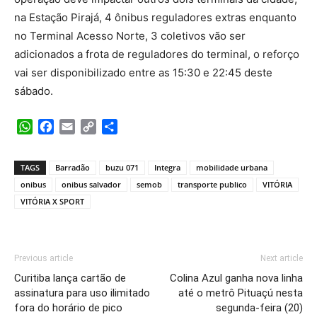
na Estação Pirajá, 4 ônibus reguladores extras enquanto
no Terminal Acesso Norte, 3 coletivos vão ser
adicionados a frota de reguladores do terminal, o reforço
vai ser disponibilizado entre as 15:30 e 22:45 deste
sábado.
WhatsApp
Facebook
Email
Copy
Share
Link
TAGS
Barradão
buzu 071
Integra
mobilidade urbana
onibus
onibus salvador
semob
transporte publico
VITÓRIA
VITÓRIA X SPORT
Previous article
Next article
Curitiba lança cartão de
Colina Azul ganha nova linha
assinatura para uso ilimitado
até o metrô Pituaçú nesta
fora do horário de pico
segunda-feira (20)