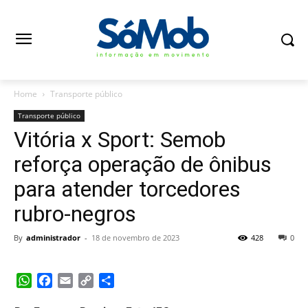
Home
Transporte público
Transporte público
Vitória x Sport: Semob
reforça operação de ônibus
para atender torcedores
rubro-negros
By
administrador
-
18 de novembro de 2023
428
0
WhatsApp
Facebook
Email
Copy
Share
Link