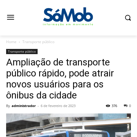
Home
Transporte público
Transporte público
Ampliação de transporte
público rápido, pode atrair
novos usuários para os
ônibus da cidade
By
administrador
-
6 de fevereiro de 2023
376
0