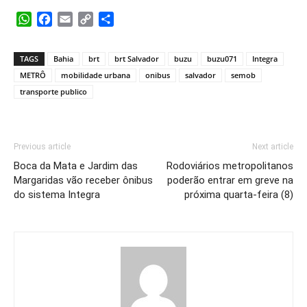
WhatsApp
Facebook
Email
Copy
Share
Link
TAGS
Bahia
brt
brt Salvador
buzu
buzu071
Integra
METRÔ
mobilidade urbana
onibus
salvador
semob
transporte publico
Previous article
Next article
Boca da Mata e Jardim das
Rodoviários metropolitanos
Margaridas vão receber ônibus
poderão entrar em greve na
do sistema Integra
próxima quarta-feira (8)