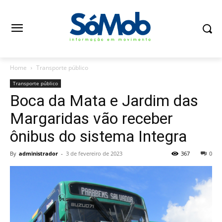
Home
Transporte público
Transporte público
Boca da Mata e Jardim das
Margaridas vão receber
ônibus do sistema Integra
By
administrador
-
3 de fevereiro de 2023
367
0