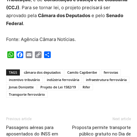
(CCJ)
. Para se tornar lei, o projeto precisará ser
aprovado pela
Câmara dos Deputados
e pelo
Senado
Federal
.
Fonte: Agência Câmara Notícias.
WhatsApp
Facebook
Email
Copy
Share
Link
TAGS
câmara dos deputados
Camilo Capiberibe
ferrovias
incentivo tributário
indústria ferroviária
infraestrutura ferroviária
Jonas Donizette
Projeto de Lei 1582/19
Rifer
Transporte ferroviário
Previous article
Next article
Passagens aéreas para
Proposta permite transporte
aposentados do INSS em
público gratuito no Dia de