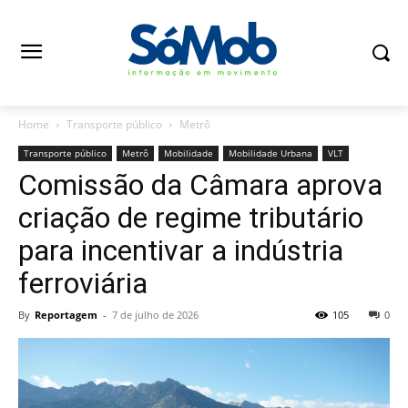
Home
Transporte público
Metrô
Transporte público
Metrô
Mobilidade
Mobilidade Urbana
VLT
Comissão da Câmara aprova
criação de regime tributário
para incentivar a indústria
ferroviária
By
Reportagem
-
7 de julho de 2026
105
0