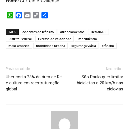
Fonte:
Correio Braziliense
WhatsApp
Facebook
Email
Copy
Share
Link
TAGS
acidentes de trânsito
atropelamentos
Detran-DF
Distrito Federal
Excesso de velocidade
imprudência
maio amarelo
mobilidade urbana
segurança viária
trânsito
Previous article
Next article
Uber corta 23% da área de RH
São Paulo quer limitar
e cultura em reestruturação
bicicletas a 20 km/h nas
global
ciclovias