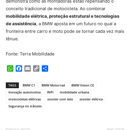
demonstra como as montadoras estão repensando o
conceito tradicional de motocicleta. Ao combinar
mobilidade elétrica, proteção estrutural e tecnologias
de assistência
, a BMW aposta em um futuro no qual a
fronteira entre carro e moto pode se tornar cada vez mais
tênue.
Fonte: Terra Mobilidade
WhatsApp
Facebook
Email
Copy
Share
Link
TAGS
BMW C1
BMW Motorrad
BMW Vision CE
Inovação automotiva
INPI
mobilidade urbana
motocicletas elétricas
scooter com teto
scooter elétrica
Segurança no trânsito
Previous article
Next article