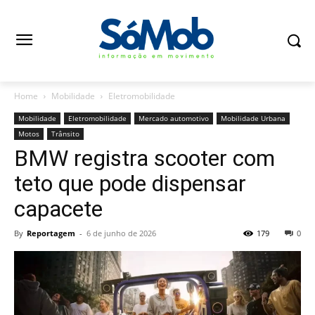
Home
Mobilidade
Eletromobilidade
Mobilidade
Eletromobilidade
Mercado automotivo
Mobilidade Urbana
Motos
Trânsito
BMW registra scooter com
teto que pode dispensar
capacete
By
Reportagem
-
6 de junho de 2026
179
0