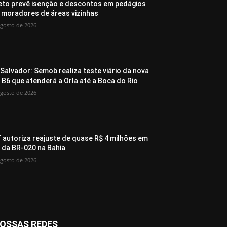
eto prevê isenção e descontos em pedágios
 moradores de áreas vizinhas
agosto de 2026
Salvador: Semob realiza teste viário da nova
a B6 que atenderá a Orla até a Boca do Rio
agosto de 2026
 autoriza reajuste de quase R$ 4 milhões em
 da BR-020 na Bahia
agosto de 2026
OSSAS REDES