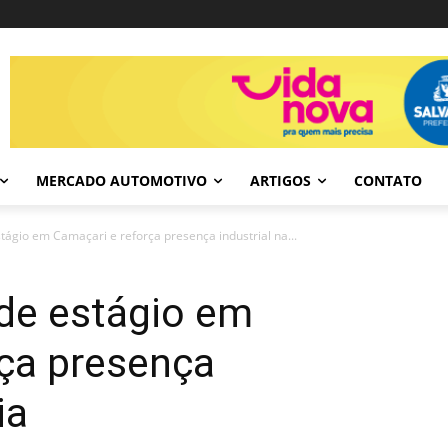
MERCADO AUTOMOTIVO
ARTIGOS
CONTATO
tágio em Camaçari e reforça presença industrial na...
 de estágio em
rça presença
ia