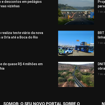
ão e descontos em pedágios
Proj
eas vizinhas
para
7 de 
realiza teste viário da nova
BRT 
 a Orla até a Boca do Rio
linh
7 de 
te de quase R$ 4 milhões em
DNIT
hia
obra
7 de 
SOMOB: O SEU NOVO PORTAL SOBRE O
N