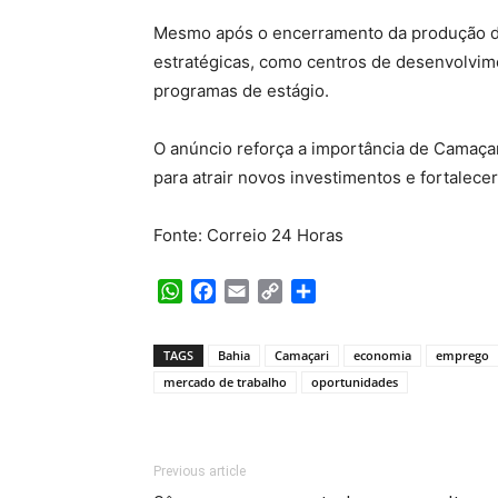
Mesmo após o encerramento da produção de 
estratégicas, como centros de desenvolvime
programas de estágio.
O anúncio reforça a importância de Camaçar
para atrair novos investimentos e fortalece
Fonte: Correio 24 Horas
WhatsApp
Facebook
Email
Copy
Share
Link
TAGS
Bahia
Camaçari
economia
emprego
mercado de trabalho
oportunidades
Previous article