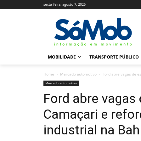
sexta-feira, agosto 7, 2026
MOBILIDADE
TRANSPORTE PÚBLICO
Home
Mercado automotivo
Ford abre vagas de es
Mercado automotivo
Ford abre vagas
Camaçari e refo
industrial na Bah