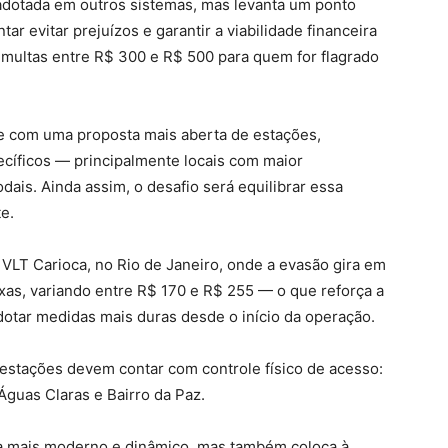
dotada em outros sistemas, mas levanta um ponto
ntar evitar prejuízos e garantir a viabilidade financeira
 multas entre R$ 300 e R$ 500 para quem for flagrado
e com uma proposta mais aberta de estações,
pecíficos — principalmente locais com maior
is. Ainda assim, o desafio será equilibrar essa
te.
 VLT Carioca, no Rio de Janeiro, onde a evasão gira em
ixas, variando entre R$ 170 e R$ 255 — o que reforça a
otar medidas mais duras desde o início da operação.
 estações devem contar com controle físico de acesso:
 Águas Claras e Bairro da Paz.
a mais moderno e dinâmico, mas também coloca à