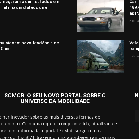
omeçaram a ser testados em
Carr
 mil ímãs instalados na
1997
estr
5 de 
mpulsionam nova tendência de
Veíc
 China
camp
5 de 
SOMOB: O SEU NOVO PORTAL SOBRE O
N
UNIVERSO DA MOBILIDADE
lhar inovador sobre as mais diversas formas de
ocamento. Com uma equipe comprometida, atualizada e
re bem informada, o portal SóMob surge como a
ução do Buzu071, trazendo uma abordagem ainda mais