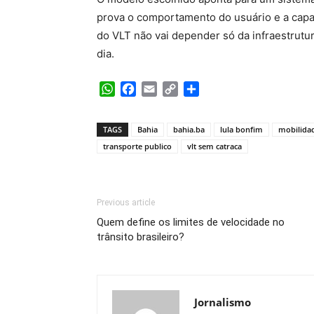
prova o comportamento do usuário e a capac
do VLT não vai depender só da infraestrutur
dia.
WhatsApp
Facebook
Email
Copy
Share
Link
TAGS
Bahia
bahia.ba
lula bonfim
mobilida
transporte publico
vlt sem catraca
Previous article
Quem define os limites de velocidade no
trânsito brasileiro?
Jornalismo