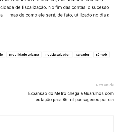
idade de fiscalização. No fim das contas, o sucesso
a — mas de como ele será, de fato, utilizado no dia a
de
mobilidade urbana
noticia salvador
salvador
sómob
Next article
Expansão do Metrô chega a Guarulhos com
estação para 86 mil passageiros por dia