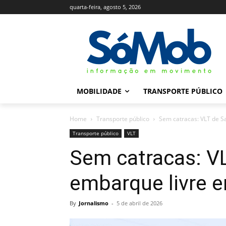
quarta-feira, agosto 5, 2026
MOBILIDADE
TRANSPORTE PÚBLICO
Home
Transporte público
Sem catracas: VLT de S
Transporte público
VLT
Sem catracas: VL
embarque livre e
By
Jornalismo
-
5 de abril de 2026