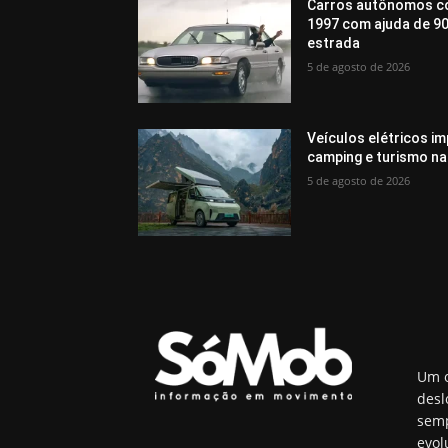
Carros autônomos c
1997 com ajuda de 90
estrada
5 de agosto de 2026
Veículos elétricos i
camping e turismo na
5 de agosto de 2026
Um o
desl
semp
evol