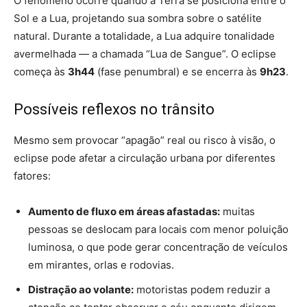
O fenômeno ocorre quando a Terra se posiciona entre o
Sol e a Lua, projetando sua sombra sobre o satélite
natural. Durante a totalidade, a Lua adquire tonalidade
avermelhada — a chamada “Lua de Sangue”. O eclipse
começa às
3h44
(fase penumbral) e se encerra às
9h23
.
Possíveis reflexos no trânsito
Mesmo sem provocar “apagão” real ou risco à visão, o
eclipse pode afetar a circulação urbana por diferentes
fatores:
Aumento de fluxo em áreas afastadas:
muitas
pessoas se deslocam para locais com menor poluição
luminosa, o que pode gerar concentração de veículos
em mirantes, orlas e rodovias.
Distração ao volante:
motoristas podem reduzir a