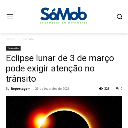
Home
Trânsito
Trânsito
Eclipse lunar de 3 de março
pode exigir atenção no
trânsito
By
Reportagem
-
23 de fevereiro de 2026
328
0