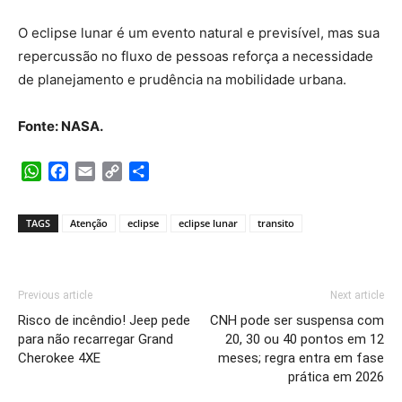
O eclipse lunar é um evento natural e previsível, mas sua
repercussão no fluxo de pessoas reforça a necessidade
de planejamento e prudência na mobilidade urbana.
Fonte: NASA.
WhatsApp
Facebook
Email
Copy
Share
Link
TAGS
Atenção
eclipse
eclipse lunar
transito
Previous article
Next article
Risco de incêndio! Jeep pede
CNH pode ser suspensa com
para não recarregar Grand
20, 30 ou 40 pontos em 12
Cherokee 4XE
meses; regra entra em fase
prática em 2026