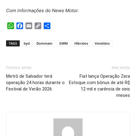
Com informações do News Motor.
WhatsApp
Facebook
Email
Copy
Share
Link
TAGS
byd
Dominam
GWM
Híbridos
Vendidos
Previous article
Next article
Metrô de Salvador terá
Fiat lança Operação Zera
operação 24 horas durante o
Estoque com bônus de até R$
Festival de Verão 2026
12 mil e carência de seis
meses