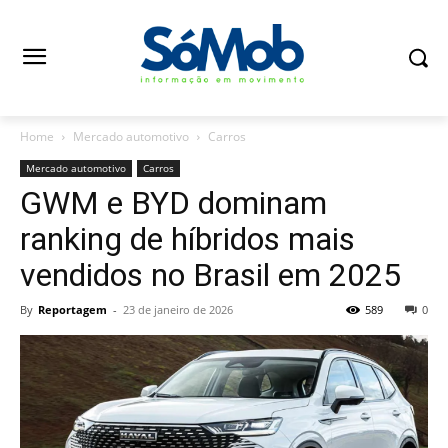
Home
Mercado automotivo
Carros
Mercado automotivo
Carros
GWM e BYD dominam
ranking de híbridos mais
vendidos no Brasil em 2025
By
Reportagem
-
23 de janeiro de 2026
589
0