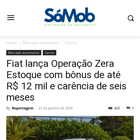
Home
Mercado automotivo
Carros
Mercado automotivo
Carros
Fiat lança Operação Zera
Estoque com bônus de até
R$ 12 mil e carência de seis
meses
By
Reportagem
-
23 de janeiro de 2026
423
0